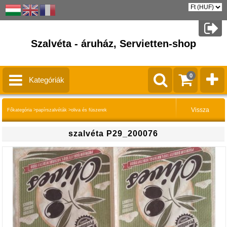
Szalvéta - áruház, Servietten-shop
0
Kategóriák
Főkategória
>
papírszalvéták
>
oliva és füszerek
szalvéta P29_200076