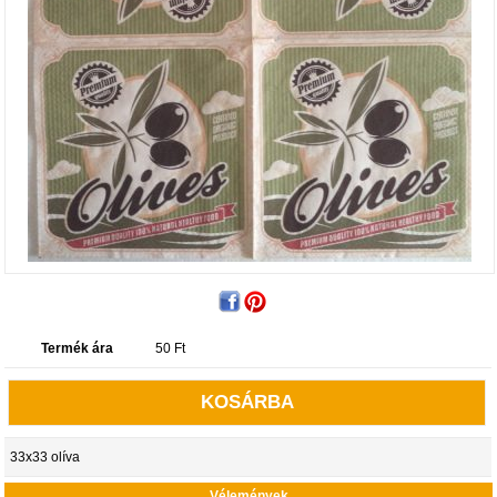
Termék ára
50
Ft
KOSÁRBA
33x33 olíva
Vélemények