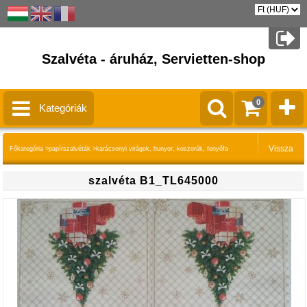
Szalvéta - áruház, Servietten-shop
0
Kategóriák
Főkategória
>
papírszalvéták
>
karácsonyi virágok, hunyor, koszorúk, fenyőfa
szalvéta B1_TL645000