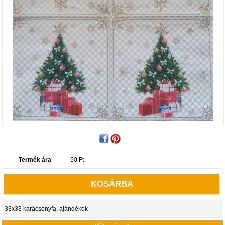
Termék ára
50
Ft
KOSÁRBA
33x33 karácsonyfa, ajándékok